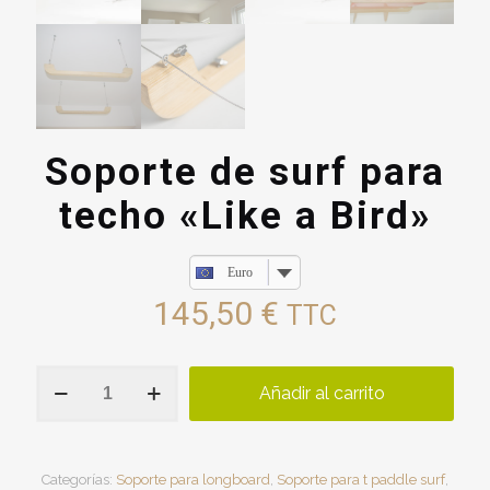
Soporte de surf para
techo «Like a Bird»
Euro
145,50
€
TTC
Soporte
Añadir al carrito
de
surf
para
techo
"Like
Categorías:
Soporte para longboard
,
Soporte para t paddle surf
,