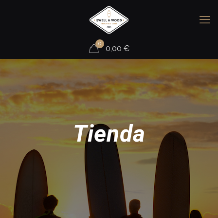
0
0,00
€
Tienda