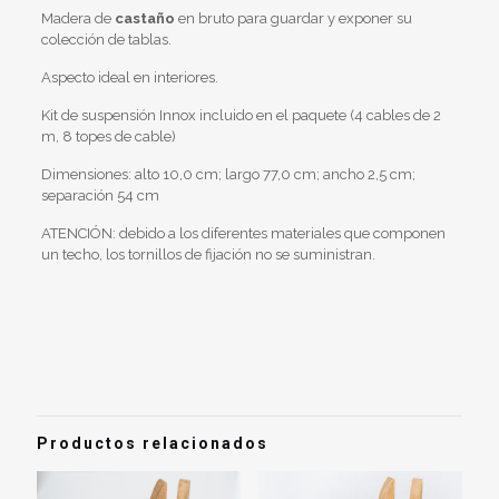
Madera de
castaño
en bruto para guardar y exponer su
colección de tablas.
Aspecto ideal en interiores.
Kit de suspensión Innox incluido en el paquete (4 cables de 2
m, 8 topes de cable)
Dimensiones: alto 10,0 cm; largo 77,0 cm; ancho 2,5 cm;
separación 54 cm
ATENCIÓN: debido a los diferentes materiales que componen
un techo, los tornillos de fijación no se suministran.
Valoraciones
Peso
3 kg
No hay valoraciones aún.
Sé el primero en valorar “Soporte de
surf para techo «Like a Bird»”
Productos relacionados
Debes
acceder
para publicar una valoración.