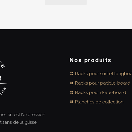
00 €.
Nos produits
Racks pour surf et longbo
Racks pour paddle-board
Racks pour skate-board
Planches de collection
aper en est l’expression
tisans de la glisse.