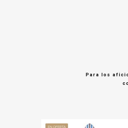
Para los afic
c
EN OFERTA