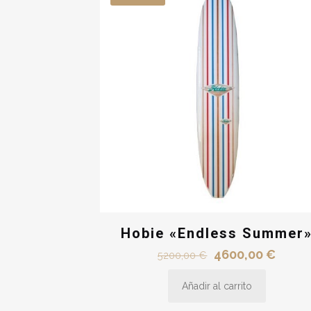
Hobie «Endless Summer
El
El
4600,00
€
5200,00
€
precio
preci
Añadir al carrito
original
actua
era:
es: