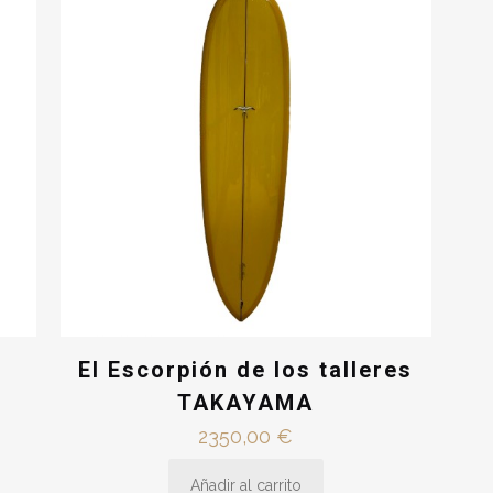
»
El Escorpión de los talleres
TAKAYAMA
o
2350,00
€
l
Añadir al carrito