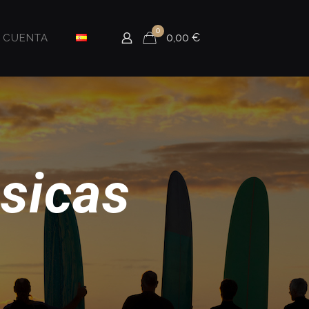
0
0,00
€
i CUENTA
ásicas