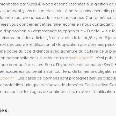
informatisé par Swell & Wood et sont destinées à la gestion de no
es pendant 3 ans et sont destinées à notre service marketing e
nnées ou revendues à de tierces personnes. Conformément à la 
nées vous concernant et les faire rectifier en nous contacta
te d'opposition au démarchage téléphonique « Bloctel », sur laq
spositions des articles 38 et suivants de la loi 78-17 du 6 janvie
n droit d’accès, de rectification et d’opposition aux données per
opie du titre d’identité avec signature du titulaire de la pièce
n personnelle de l'utilisateur du site
swellwood.fr
n'est publiée
quelconque à des tiers. Seule l'hypothèse du rachat de Swell &
tuel acquéreur qui serait à son tour tenu de la même obligation
wood.fr
. Les bases de données sont protégées par les dispositio
 la protection juridique des bases de données. Ce site utilise G
rmation sur les règles de confidentialité relatives à l'utilisation
ies.