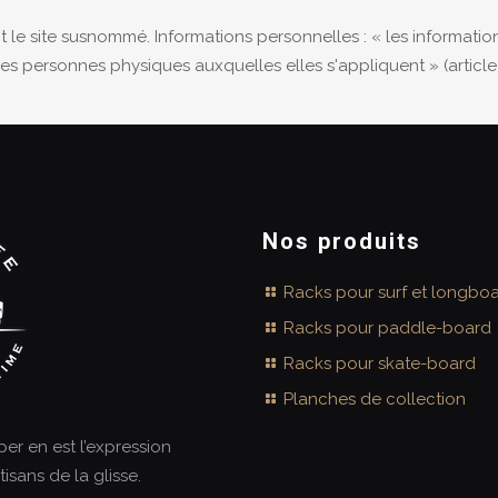
sant le site susnommé. Informations personnelles : « les informa
des personnes physiques auxquelles elles s'appliquent » (article 4
Nos produits
Racks pour surf et longbo
Racks pour paddle-board
Racks pour skate-board
Planches de collection
aper en est l’expression
tisans de la glisse.