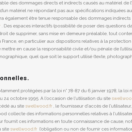
e des dommages directs et indirects causés au matériel de l’util
ion d’un matériel ne répondant pas aux spécifications indiquées au
rra également être tenue responsable des dommages indirects
r
. Des espaces interactifs (possibilité de poser des questions da
e droit de supprimer, sans mise en demeure préalable, tout con
n France, en particulier aux dispositions relatives à la protecti
 mettre en cause la responsabilité civile et/ou pénale de l’uti
rnographique, quel que soit le support utilisé (texte, photograph
onnelles.
mment protégées par la loi n° 78-87 du 6 janvier 1978, la loi n°
24 octobre 1995. A l'occasion de l'utilisation du site
swellwood
ccédé au site
swellwood.fr
, le fournisseur d'accès de l'utilisateur
Wood collecte des informations personnelles relatives à l'utilisat
teur fournit ces informations en toute connaissance de cause, 
u site
swellwood.fr
l’obligation ou non de fournir ces informations