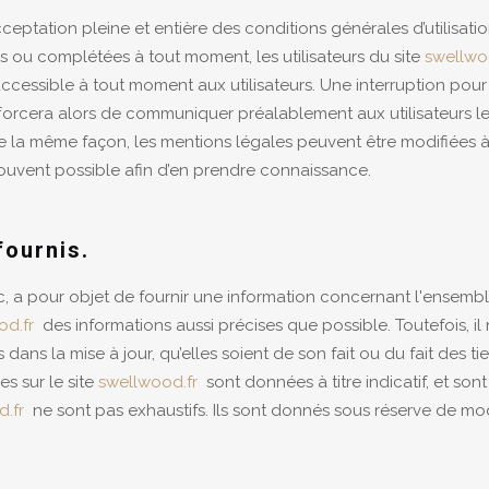
ceptation pleine et entière des conditions générales d’utilisati
ées ou complétées à tout moment, les utilisateurs du site
swellwo
accessible à tout moment aux utilisateurs. Une interruption po
forcera alors de communiquer préalablement aux utilisateurs les 
De la même façon, les mentions légales peuvent être modifiées 
lus souvent possible afin d’en prendre connaissance.
fournis.
c, a pour objet de fournir une information concernant l'ensemb
od.fr
des informations aussi précises que possible. Toutefois, i
ans la mise à jour, qu’elles soient de son fait ou du fait des tie
es sur le site
swellwood.fr
sont données à titre indicatif, et sont 
.fr
ne sont pas exhaustifs. Ils sont donnés sous réserve de mod