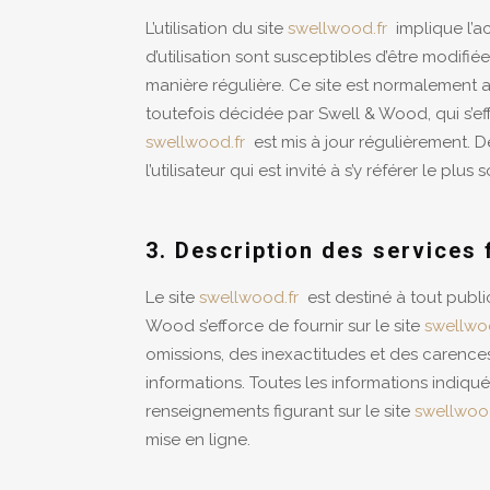
L’utilisation du site
swellwood.fr
implique l’ac
d’utilisation sont susceptibles d’être modifi
manière régulière. Ce site est normalement 
toutefois décidée par Swell & Wood, qui s’ef
swellwood.fr
est mis à jour régulièrement. 
l’utilisateur qui est invité à s’y référer le p
3. Description des services 
Le site
swellwood.fr
est destiné à tout publi
Wood s’efforce de fournir sur le site
swellwo
omissions, des inexactitudes et des carences d
informations. Toutes les informations indiqué
renseignements figurant sur le site
swellwood
mise en ligne.