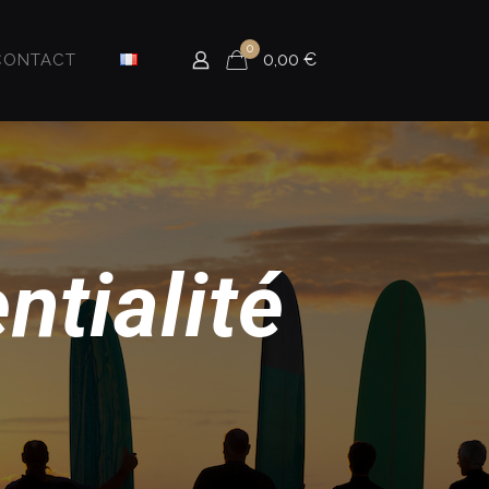
0
0,00
€
CONTACT
ntialité