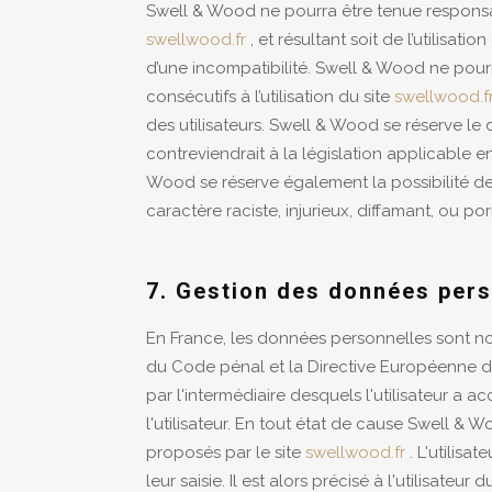
Swell & Wood ne pourra être tenue responsabl
swellwood.fr
, et résultant soit de l’utilisat
d’une incompatibilité. Swell & Wood ne pou
consécutifs à l’utilisation du site
swellwood.f
des utilisateurs. Swell & Wood se réserve l
contreviendrait à la législation applicable e
Wood se réserve également la possibilité de
caractère raciste, injurieux, diffamant, ou po
7. Gestion des données pers
En France, les données personnelles sont nota
du Code pénal et la Directive Européenne du 
par l'intermédiaire desquels l'utilisateur a a
l'utilisateur. En tout état de cause Swell & 
proposés par le site
swellwood.fr
. L'utilisa
leur saisie. Il est alors précisé à l'utilisateur d