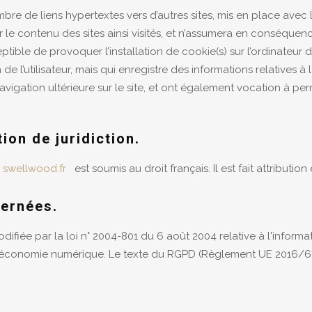
re de liens hypertextes vers d’autres sites, mis en place avec
er le contenu des sites ainsi visités, et n’assumera en conséquen
ible de provoquer l’installation de cookie(s) sur l’ordinateur de 
n de l’utilisateur, mais qui enregistre des informations relatives à
navigation ultérieure sur le site, et ont également vocation à p
tion de juridiction.
e
swellwood.fr
est soumis au droit français. Il est fait attributio
cernées.
fiée par la loi n° 2004-801 du 6 août 2004 relative à l'informati
 l'économie numérique. Le texte du RGPD (Règlement UE 2016/67