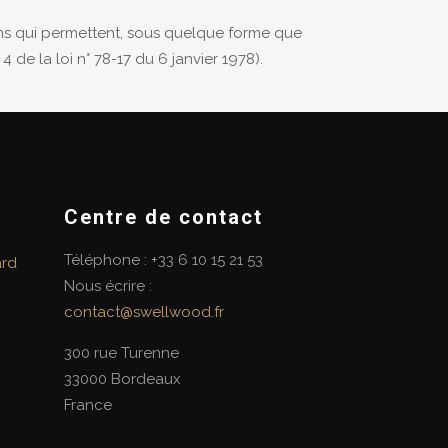
tions qui permettent, sous quelque forme que
 de la loi n° 78-17 du 6 janvier 1978).
Centre de contact
Téléphone : +33 6 10 15 21 53
ard
Nous écrire :
contact@swellwood.fr
300 rue Turenne
33000 Bordeaux
France