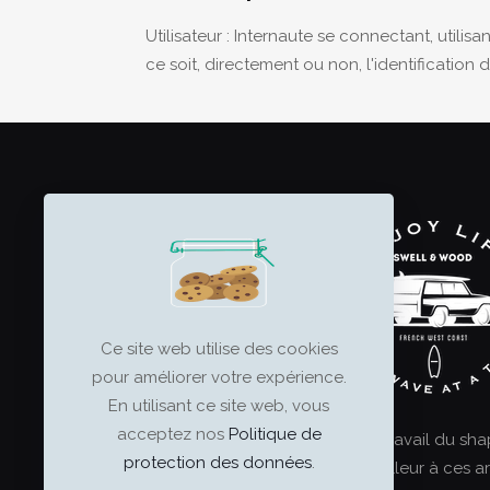
Utilisateur : Internaute se connectant, utili
ce soit, directement ou non, l'identification 
Ce site web utilise des cookies
pour améliorer votre expérience.
En utilisant ce site web, vous
acceptez nos
Politique de
Le surf est un art, et le travail du sh
protection des données
.
ultime. Offrez le meilleur à ces ar