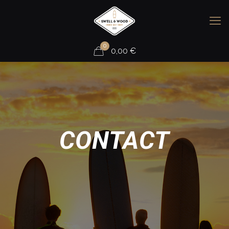
0
0,00
€
CONTACT