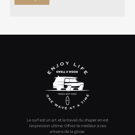
a
g
e
Le surf est un art, et le travail du shaper en est
l’expression ultime. Offrez le meilleur à ces
artisans de la glisse.