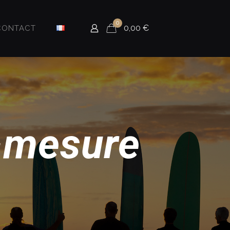
0
0,00
€
CONTACT
r-mesure