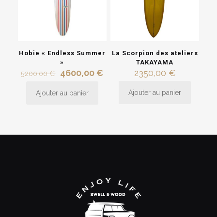
Hobie « Endless Summer
La Scorpion des ateliers
»
TAKAYAMA
Le
Le
4600,00
€
2350,00
€
5200,00
€
prix
prix
initial
actuel
Ajouter au panier
Ajouter au panier
était :
est :
5200,00 €.
4600,00 €.