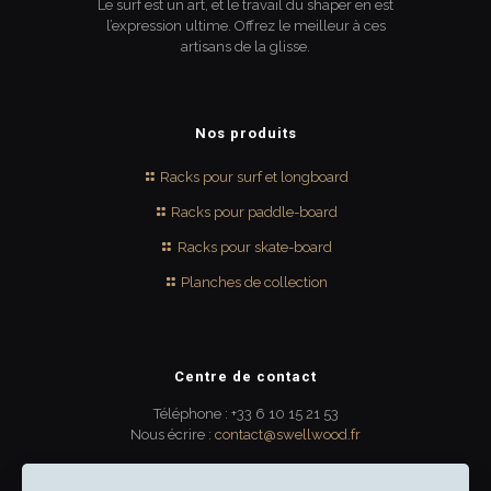
Le surf est un art, et le travail du shaper en est
l’expression ultime. Offrez le meilleur à ces
artisans de la glisse.
Nos produits
Racks pour surf et longboard
Racks pour paddle-board
Racks pour skate-board
Planches de collection
Centre de contact
Téléphone : +33 6 10 15 21 53
Nous écrire :
contact@swellwood.fr
300 rue Turenne