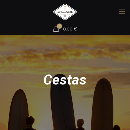
0
0,00
€
Cestas