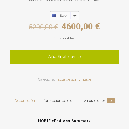
Euro
El
El
4600,00
€
5200,00
€
precio
precio
1 disponibles
original
actual
era:
es:
Añadir al carrito
5200,00 €.
4600,00
Categoría:
Tabla de surf vintage
Descripción
Información adicional
Valoraciones
0
HOBIE «Endless Summer»