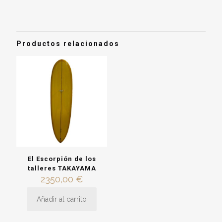
No hay valoraciones aún.
Sé el primero en valorar “Hobie
«Endless Summer»”
Productos relacionados
Debes
acceder
para publicar una valoración.
El Escorpión de los
talleres TAKAYAMA
2350,00
€
Añadir al carrito