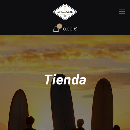
0
0,00
€
Tienda