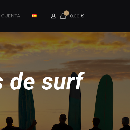
0
0,00
€
i CUENTA
 de surf