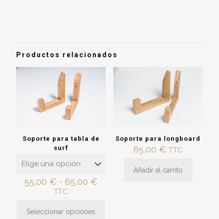
Peso
1,9 kg
No hay valoraciones aún.
Sé el primero en valorar “Promontorio
vertical para tablas de surf”
Productos relacionados
Debes
acceder
para publicar una valoración.
Soporte para tabla de
Soporte para longboard
surf
65,00
€
TTC
Añadir al carrito
Rango
55,00
€
-
65,00
€
de
TTC
precios:
desde
Seleccionar opciones
Este
55,00 €