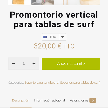
Promontorio vertical
para tablas de surf
Euro
320,00
€
TTC
Promontorio
Añadir al carrito
vertical
para
tablas
de
surf
Categorías:
Soporte para longboard
,
Soportes para tablas de surf
cantidad
Descripción
Información adicional
Valoraciones
0