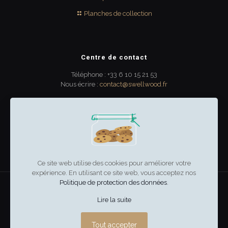
Planches de collection
Centre de contact
Téléphone : +33 6 10 15 21 53
Nous écrire :
contact@swellwood.fr
300 rue Turenne
33000 Bordeaux
France
Ce site web utilise des cookies pour améliorer votre
expérience. En utilisant ce site web, vous acceptez nos
Politique de protection des données
.
swell & wood
–
Mentions légales
Lire la suite
Tout accepter