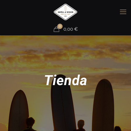
0
0,00
€
Tienda