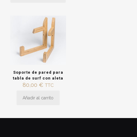
producto
hasta
tiene
65,00 €
múltiples
variantes.
Las
opciones
se
pueden
elegir
en
la
página
Soporte de pared para
de
tabla de surf con aleta
producto
80,00
€
TTC
Añadir al carrito