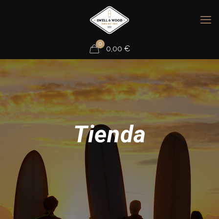
0
0,00
€
Tienda