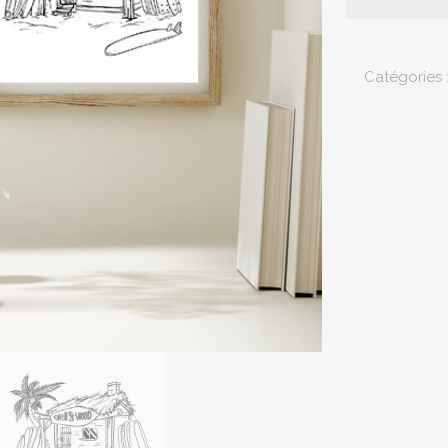
de
Illustration
Surf
Catégories 
«
La
Cabane
»