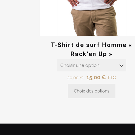
T-Shirt de surf Homme «
Rack’en Up »
Le
Le
15,00
€
20,00
€
TTC
prix
prix
Choix des options
initial
actuel
Ce
était :
est :
produit
20,00 €.
15,00 €.
a
plusieurs
variations.
Les