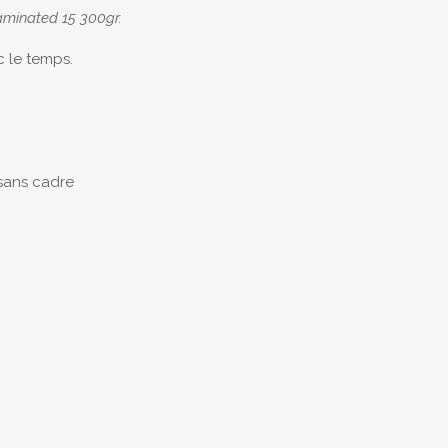
aminated 15 300gr.
c le temps.
sans cadre
Avis
ore d’avis.