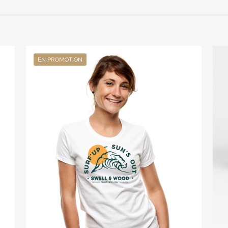
emier à laisser votre avis sur “Illustration Surf
re
connecté
pour publier un avis.
EN PROMOTION