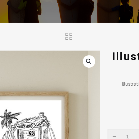
Illu
Illustra
quantité