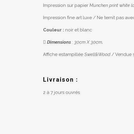
Impression sur papier
Munchen print white l
Impression fine art
luxe / Ne
ternit pas ave
Couleur :
noir et blanc
Dimensions
: 30cm X 30cm
.
Affiche estampillée
Swell&Wood
/ Vendue 
Livraison :
2 à 7 jours ouvrés
Poids
Il n’y a pas enc