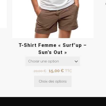
T-Shirt Femme « Surf’up –
Sun’s Out »
Le
Le
15,00
€
20,00
€
TTC
prix
prix
Choix des options
initial
actuel
Ce
était :
est :
produit
20,00 €.
15,00 €.
a
plusieurs