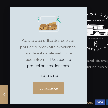
options
peuvent
être
choisies
sur
la
Ce site web utilise des cookies
page
pour améliorer votre expérience.
du
En utilisant ce site web, vous
produit
acceptez nos
Politique de
Le surf est un art, et le travail du sh
protection des données
.
ultime. Offrez le meilleur à ces ar
Lire la suite
Tout accepter
swell & wood
–
Mentions légales