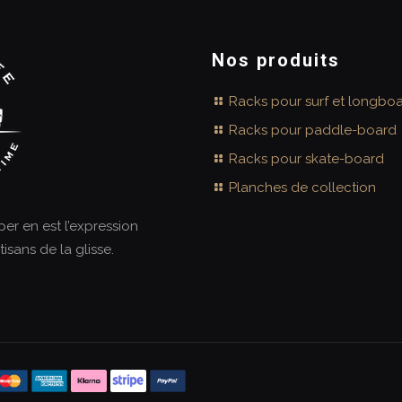
variations.
Les
options
Nos produits
peuvent
Racks pour surf et longbo
être
choisies
Racks pour paddle-board
sur
Racks pour skate-board
la
Planches de collection
page
du
aper en est l’expression
produit
tisans de la glisse.