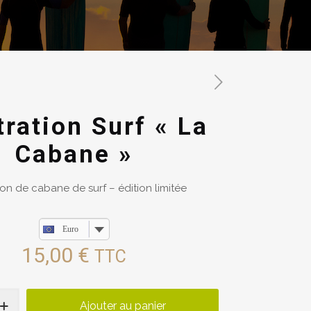
stration Surf « La
Cabane »
tion de cabane de surf – édition limitée
Euro
15,00
€
TTC
Ajouter au panier