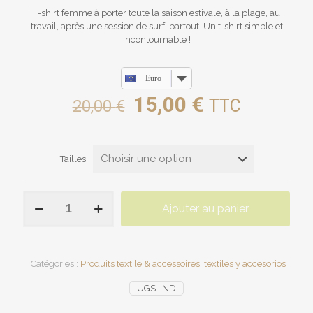
T-shirt femme à porter toute la saison estivale, à la plage, au
travail, après une session de surf, partout. Un t-shirt simple et
incontournable !
Euro
Le
Le
15,00
€
TTC
20,00
€
prix
prix
initial
actuel
Tailles
était :
est :
20,00 €.
15,00 €.
quantité
Ajouter au panier
de
T-
Shirt
Femme
«
Catégories :
Produits textile & accessoires
,
textiles y accesorios
Surf’up
UGS :
ND
–
Sun’s