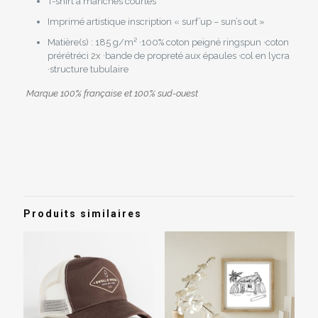
T-shirt à manches courtes
Imprimé artistique inscription « surf’up – sun’s out »
Matière(s) : 185 g/m² ·100% coton peigné ringspun ·coton
prérétréci 2x ·bande de propreté aux épaules ·col en lycra
·structure tubulaire
Marque 100% française et 100% sud-ouest
Avis
Poids
0,3 kg
Il n’y a pas encore d’avis.
Tailles
S, M, L
Soyez le premier à laisser votre avis
sur “T-Shirt Femme « Surf’up – Sun’s
Produits similaires
Out »”
Vous devez être
connecté
pour publier un avis.