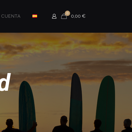
0
0,00
€
i CUENTA
d