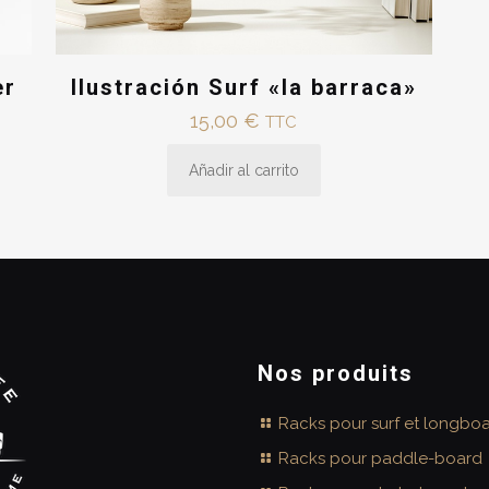
er
Ilustración Surf «la barraca»
15,00
€
TTC
Añadir al carrito
Nos produits
Racks pour surf et longbo
Racks pour paddle-board