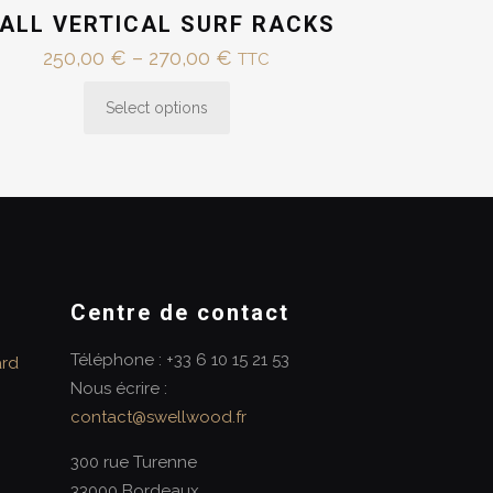
ALL VERTICAL SURF RACKS
Price
250,00
€
–
270,00
€
TTC
range:
Select options
250,00 €
This
through
product
270,00 €
has
multiple
variants.
The
options
Centre de contact
may
be
Téléphone : +33 6 10 15 21 53
ard
chosen
Nous écrire :
on
contact@swellwood.fr
the
300 rue Turenne
product
33000 Bordeaux
page