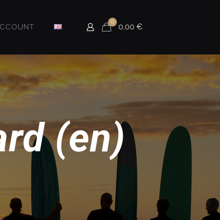
0
0,00
€
ACCOUNT
rd (en)