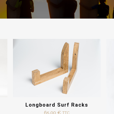
Longboard Surf Racks
65,00
€
TTC