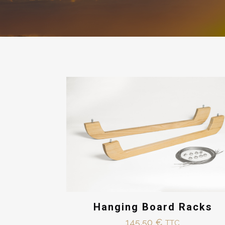
Hanging Board Racks
145,50
€
TTC