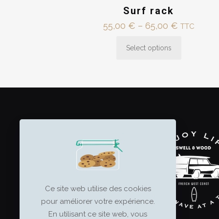
Surf rack
Price
55,00
€
–
65,00
€
TTC
range:
Select options
55,00 €
This
through
product
65,00 €
has
multiple
variants.
The
options
may
be
chosen
on
Ce site web utilise des cookies
the
pour améliorer votre expérience.
product
En utilisant ce site web, vous
page