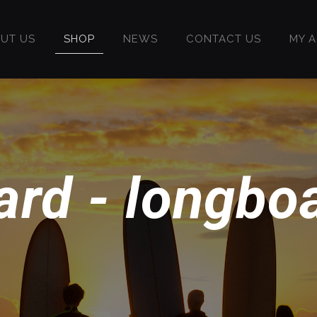
UT US
SHOP
NEWS
CONTACT US
MY 
ard - longboa