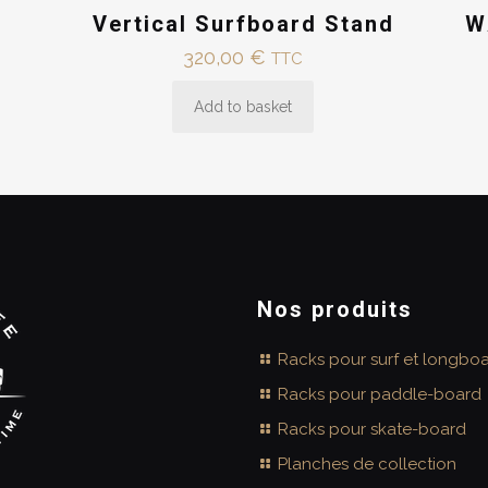
Vertical Surfboard Stand
W
320,00
€
TTC
Add to basket
Nos produits
Racks pour surf et longbo
Racks pour paddle-board
Racks pour skate-board
Planches de collection