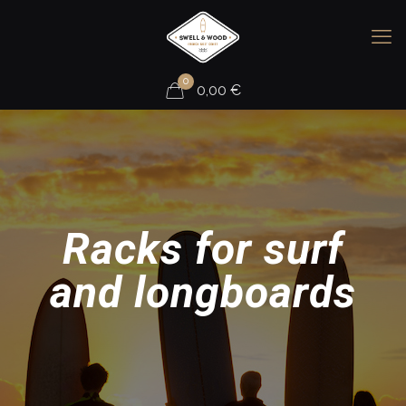
0
0,00
€
Racks for surf
and longboards