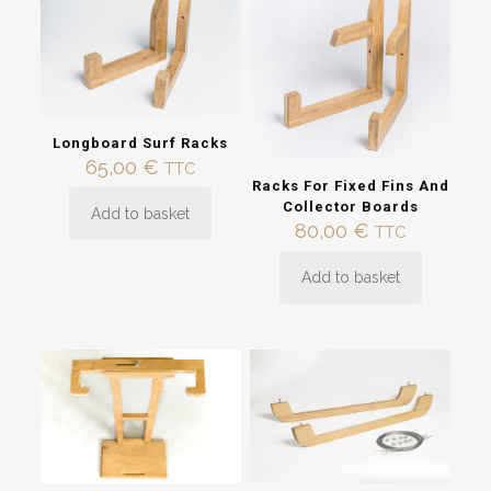
The
variants.
options
The
may
options
be
may
chosen
be
on
chosen
the
on
Longboard Surf Racks
product
the
65,00
€
TTC
page
product
Racks For Fixed Fins And
page
Collector Boards
Add to basket
80,00
€
TTC
Add to basket