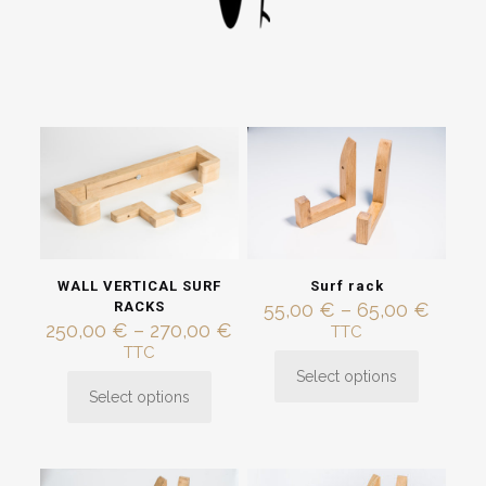
Surf rack
WALL VERTICAL SURF
Price
55,00
€
–
65,00
€
RACKS
range:
Price
250,00
€
–
270,00
€
TTC
55,00
range:
TTC
throu
250,00 €
Select options
This
65,00
through
Select options
product
This
270,00 €
has
product
multiple
has
variants.
multiple