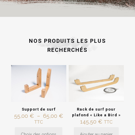
NOS PRODUITS LES PLUS
RECHERCHÉS
Support de surf
Rack de surf pour
Plage
55,00
€
–
65,00
€
plafond « Like a Bird »
de
145,50
€
TTC
TTC
prix :
55,00 €
Choix des options
Ajouter au panier