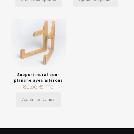
Ce
à
produit
65,00 €
a
plusieurs
variations.
Les
options
peuvent
être
choisies
sur
la
page
Support mural pour
du
planche avec ailerons
produit
80,00
€
TTC
Ajouter au panier