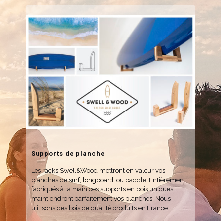
Supports de planche
Les racks Swell&Wood mettront en valeur vos
planches de
surf, longboard
,
ou
paddle
. Entièrement
fabriqués à la main ces supports en bois uniques
maintiendront parfaitement vos planches. Nous
utilisons des bois de qualité produits en France.