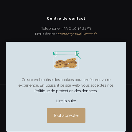
Centre de contact
Téléphone : +33 6 10 15 21 53
Nous écrire :
contact@swellwood.fr
300 rue Turenne
33000 Bordeaux
France
Ce site web utilise des cookies pour améliorer votre
expérience. En utilisant ce site web, vous acceptez nos
Politique de protection des données
.
swell & wood
–
Mentions légales
Lire la suite
Tout accepter