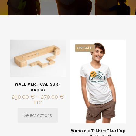
ON SALE
WALL VERTICAL SURF
RACKS
Price
250,00
€
–
270,00
€
range:
TTC
250,00 €
through
Select options
This
270,00 €
product
has
Women’s T-Shirt “Surf’up
multiple