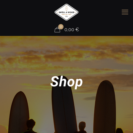
0
0,00
€
Shop