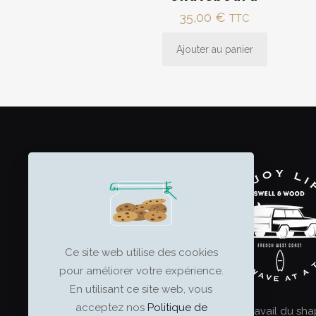
35,00
€
TTC
Ajouter au panier
Ce site web utilise des cookies
pour améliorer votre expérience.
En utilisant ce site web, vous
acceptez nos
Politique de
Le surf est un art, et le travail du sh