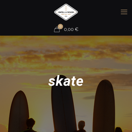
0
0,00
€
skate